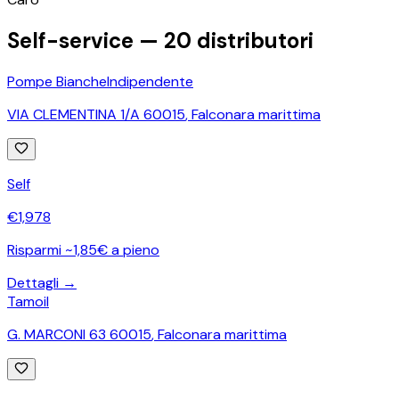
Self-service —
20
distributori
Pompe Bianche
Indipendente
VIA CLEMENTINA 1/A 60015
,
Falconara marittima
Self
€
1,978
Risparmi ~1,85€ a pieno
Dettagli →
Tamoil
G. MARCONI 63 60015
,
Falconara marittima