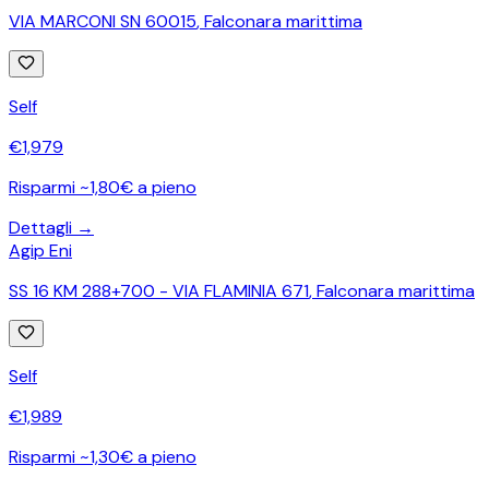
VIA MARCONI SN 60015
,
Falconara marittima
Self
€
1,979
Risparmi ~1,80€ a pieno
Dettagli →
Agip Eni
SS 16 KM 288+700 - VIA FLAMINIA 671
,
Falconara marittima
Self
€
1,989
Risparmi ~1,30€ a pieno