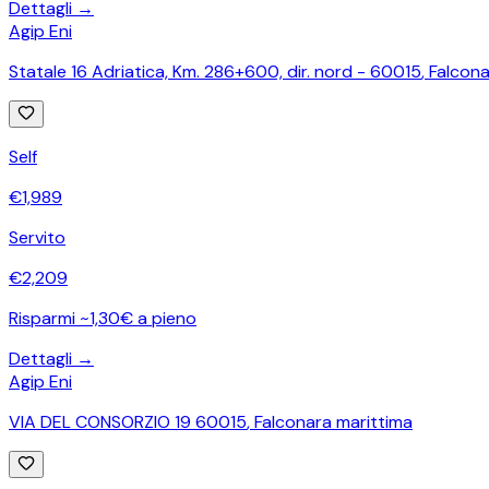
Dettagli →
Agip Eni
Statale 16 Adriatica, Km. 286+600, dir. nord - 60015
,
Falcona
Self
€
1,989
Servito
€
2,209
Risparmi ~1,30€ a pieno
Dettagli →
Agip Eni
VIA DEL CONSORZIO 19 60015
,
Falconara marittima