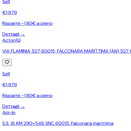
Self
€
1,979
Risparmi ~1,80€ a pieno
Dettagli →
Acton1Q
VIA FLAMINIA 527 60015, FALCONARA MARITTIMA (AN) 527
Self
€
1,979
Risparmi ~1,80€ a pieno
Dettagli →
Api-Ip
S.S. 16 KM 290+546 SNC 60015
,
Falconara marittima