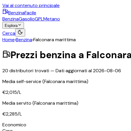
Vai al contenuto principale
BenzinaFacile
Benzina
Gasolio
GPL
Metano
Esplora
Cerca
Home
›
Benzina
›
Falconara marittima
Prezzi
benzina
a
Falconara
20
distributori trovati — Dati aggiornati al
2026-08-06
Media self-service
(Falconara marittima)
€2,015
/L
Media servito
(Falconara marittima)
€2,285
/L
Economico
Caro