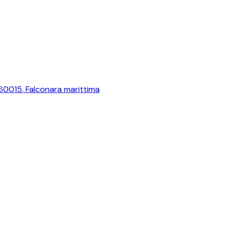
 60015
,
Falconara marittima