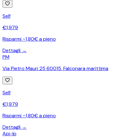
Self
€
1,979
Risparmi ~1,80€ a pieno
Dettagli →
PM
Via Pietro Mauri 25 60015
,
Falconara marittima
Self
€
1,979
Risparmi ~1,80€ a pieno
Dettagli →
Api-Ip