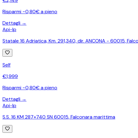
€
2,149
Risparmi ~0,80€ a pieno
Dettagli →
Api-Ip
Statale 16 Adriatica, Km. 291,340, dir. ANCONA - 60015
,
Falc
Self
€
1,999
Risparmi ~0,80€ a pieno
Dettagli →
Api-Ip
S.S. 16 KM 287+740 SN 60015
,
Falconara marittima