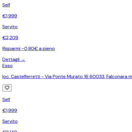
Self
€
1,999
Servito
€
2,209
Risparmi ~0,80€ a pieno
Dettagli →
Esso
loc. Castelferretti - Via Ponte Murato 16 60033
,
Falconara m
Self
€
1,999
Servito