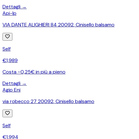
Dettagli →
Api-Ip
VIA DANTE ALIGHIERI 84 20092
,
Cinisello balsamo
Self
€
1,989
Costa ~0,25€ in più a pieno
Dettagli →
Agip Eni
via robecco 27 20092
,
Cinisello balsamo
Self
€
1,994