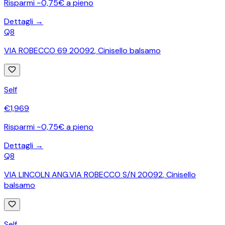
Risparmi ~0,75€ a pieno
Dettagli →
Q8
VIA ROBECCO 69 20092
,
Cinisello balsamo
Self
€
1,969
Risparmi ~0,75€ a pieno
Dettagli →
Q8
VIA LINCOLN ANG.VIA ROBECCO S/N 20092
,
Cinisello
balsamo
Self