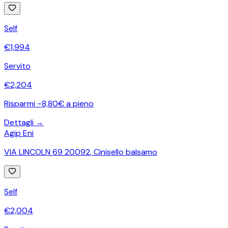
Self
€
1,994
Servito
€
2,204
Risparmi ~8,80€ a pieno
Dettagli →
Agip Eni
VIA LINCOLN 69 20092
,
Cinisello balsamo
Self
€
2,004