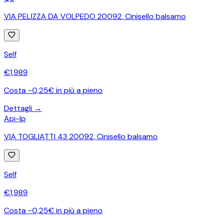
VIA PELIZZA DA VOLPEDO 20092
,
Cinisello balsamo
Self
€
1,989
Costa ~0,25€ in più a pieno
Dettagli →
Api-Ip
VIA TOGLIATTI 43 20092
,
Cinisello balsamo
Self
€
1,989
Costa ~0,25€ in più a pieno