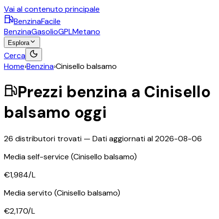
Vai al contenuto principale
BenzinaFacile
Benzina
Gasolio
GPL
Metano
Esplora
Cerca
Home
›
Benzina
›
Cinisello balsamo
Prezzi
benzina
a
Cinisello
balsamo
oggi
26
distributori trovati — Dati aggiornati al
2026-08-06
Media self-service
(Cinisello balsamo)
€1,984
/L
Media servito
(Cinisello balsamo)
€2,170
/L