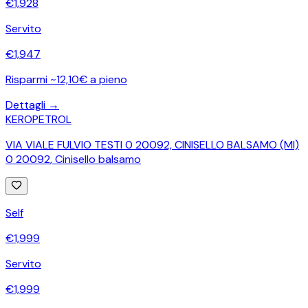
€
1,928
Servito
€
1,947
Risparmi ~12,10€ a pieno
Dettagli →
KEROPETROL
VIA VIALE FULVIO TESTI 0 20092, CINISELLO BALSAMO (MI)
0 20092
,
Cinisello balsamo
Self
€
1,999
Servito
€
1,999