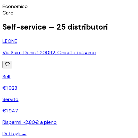
©
OpenStreetMap
Economico
+
Caro
−
Self-service —
25
distributori
LEONE
Via Saint Denis 1 20092
,
Cinisello balsamo
Self
€
1,928
Servito
€
1,947
Risparmi ~2,80€ a pieno
Dettagli →