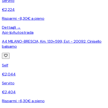
Servito
€
2,224
Risparmi ~8,30€ a pieno
Dettagli →
Api-Ip
Autostrada
A4 MILANO-BRESCIA, Km. 133+599, Est - 20092
,
Cinisello
balsamo
Self
€
2,044
Servito
€
2,404
Risparmi ~6,30€ a pieno