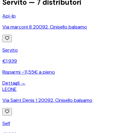
Servito —
7
distributori
Api-Ip
Via marconi 8 20092
,
Cinisello balsamo
Servito
€
1,939
Risparmi ~11,55€ a pieno
Dettagli →
LEONE
Via Saint Denis 1 20092
,
Cinisello balsamo
Self