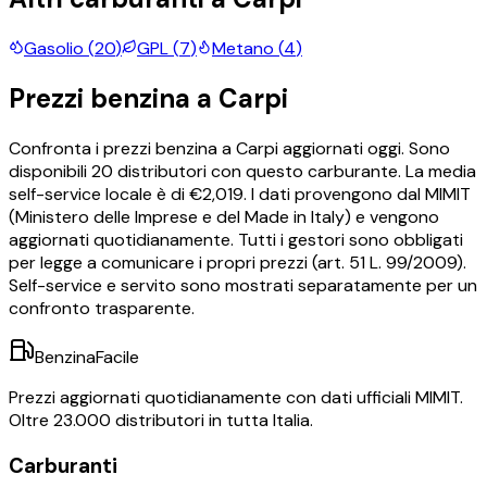
Gasolio
(
20
)
GPL
(
7
)
Metano
(
4
)
Prezzi
benzina
a
Carpi
Confronta i prezzi
benzina
a
Carpi
aggiornati oggi.
Sono
disponibili
20
distributori con questo carburante.
La media
self-service locale è di €
2,019
.
I dati provengono dal MIMIT
(Ministero delle Imprese e del Made in Italy) e vengono
aggiornati quotidianamente. Tutti i gestori sono obbligati
per legge a comunicare i propri prezzi (art. 51 L. 99/2009).
Self-service e servito sono mostrati separatamente per un
confronto trasparente.
BenzinaFacile
Prezzi aggiornati quotidianamente con dati ufficiali MIMIT.
Oltre 23.000 distributori in tutta Italia.
Carburanti