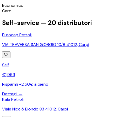
©
OpenStreetMap
Economico
+
Caro
−
Self-service —
20
distributori
Eurocap Petroli
VIA TRAVERSA SAN GIORGIO 10/B 41012
,
Carpi
Self
€
1,969
Risparmi ~2,50€ a pieno
Dettagli →
Itala Petroli
Viale Nicolò Biondo 83 41012
,
Carpi