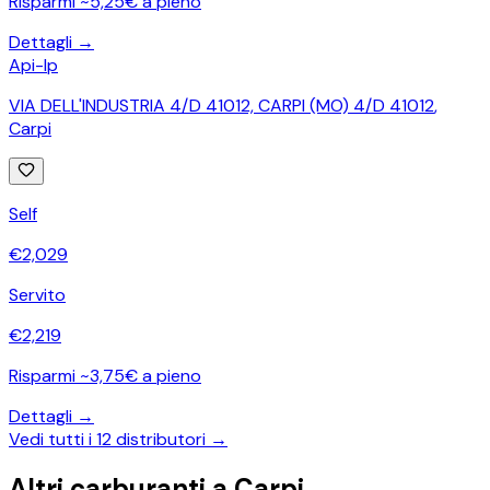
Risparmi ~5,25€ a pieno
Dettagli →
Api-Ip
VIA DELL'INDUSTRIA 4/D 41012, CARPI (MO) 4/D 41012
,
Carpi
Self
€
2,029
Servito
€
2,219
Risparmi ~3,75€ a pieno
Dettagli →
Vedi tutti i
12
distributori →
Altri carburanti a
Carpi