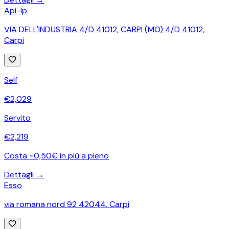
Api-Ip
VIA DELL'INDUSTRIA 4/D 41012, CARPI (MO) 4/D 41012
,
Carpi
Self
€
2,029
Servito
€
2,219
Costa ~0,50€ in più a pieno
Dettagli →
Esso
via romana nord 92 42044
,
Carpi