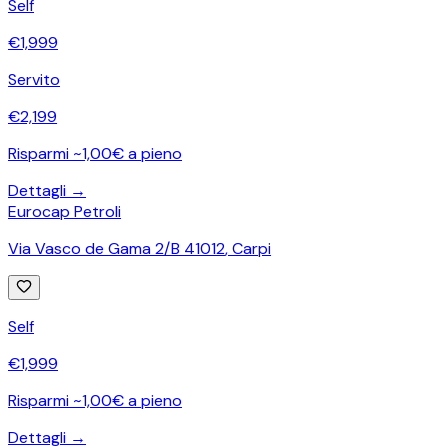
Self
€
1,999
Servito
€
2,199
Risparmi ~1,00€ a pieno
Dettagli →
Eurocap Petroli
Via Vasco de Gama 2/B 41012
,
Carpi
Self
€
1,999
Risparmi ~1,00€ a pieno
Dettagli →