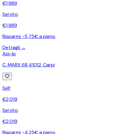
€
1,989
Servito
€
1,989
Risparmi ~5,75€ a pieno
Dettagli →
Api-Ip
C. MARX 68 41012
,
Carpi
Self
€
2,019
Servito
€
2,019
Risparmi ~4,25€ a pieno