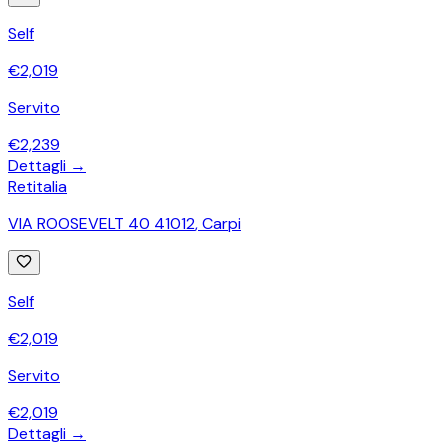
Self
€
2,019
Servito
€
2,239
Dettagli →
Retitalia
VIA ROOSEVELT 40 41012
,
Carpi
Self
€
2,019
Servito
€
2,019
Dettagli →