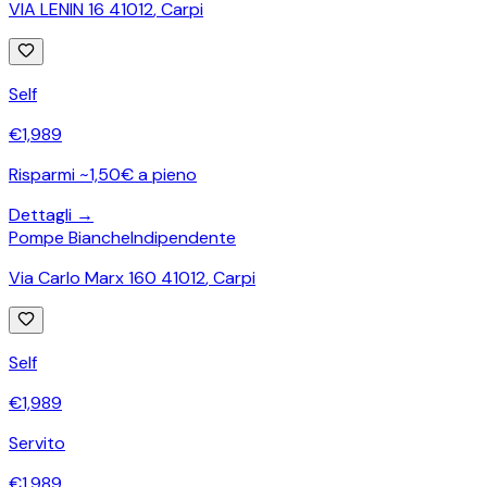
VIA LENIN 16 41012
,
Carpi
Self
€
1,989
Risparmi ~1,50€ a pieno
Dettagli →
Pompe Bianche
Indipendente
Via Carlo Marx 160 41012
,
Carpi
Self
€
1,989
Servito
€
1,989