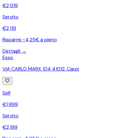
€
2,019
Servito
€
2,119
Risparmi ~4,25€ a pieno
Dettagli →
Esso
VIA CARLO MARX 104 41012
,
Carpi
Self
€
1,999
Servito
€
2,199