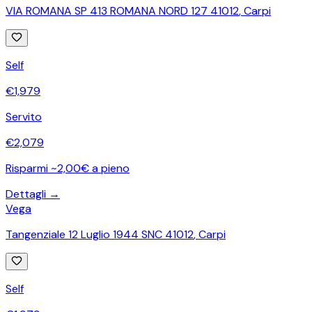
VIA ROMANA SP 413 ROMANA NORD 127 41012
,
Carpi
Self
€
1,979
Servito
€
2,079
Risparmi ~2,00€ a pieno
Dettagli →
Vega
Tangenziale 12 Luglio 1944 SNC 41012
,
Carpi
Self