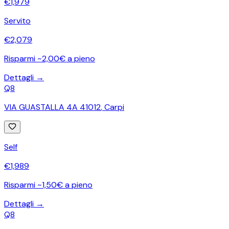
€
1,979
Servito
€
2,079
Risparmi ~2,00€ a pieno
Dettagli →
Q8
VIA GUASTALLA 4A 41012
,
Carpi
Self
€
1,989
Risparmi ~1,50€ a pieno
Dettagli →
Q8