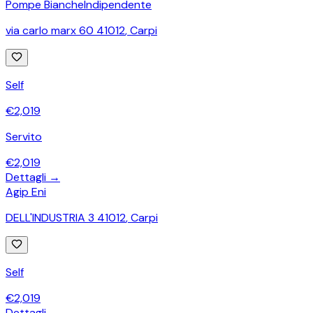
Pompe Bianche
Indipendente
via carlo marx 60 41012
,
Carpi
Self
€
2,019
Servito
€
2,019
Dettagli →
Agip Eni
DELL'INDUSTRIA 3 41012
,
Carpi
Self
€
2,019
Dettagli →