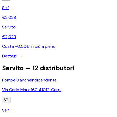
Self
€
2,029
Servito
€
2,029
Costa ~0,50€ in più a pieno
Dettagli →
Servito —
12
distributori
Pompe Bianche
Indipendente
Via Carlo Marx 160 41012
,
Carpi
Self