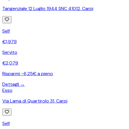
Tangenziale 12 Luglio 1944 SNC 41012
,
Carpi
Self
€
1,979
Servito
€
2,079
Risparmi ~6,25€ a pieno
Dettagli →
Esso
Via Lama di Quartirolo 31
,
Carpi
Self