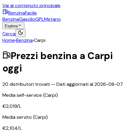
Vai al contenuto principale
BenzinaFacile
Benzina
Gasolio
GPL
Metano
Esplora
Cerca
Home
›
Benzina
›
Carpi
Prezzi
benzina
a
Carpi
oggi
20
distributori trovati — Dati aggiornati al
2026-08-07
Media self-service
(Carpi)
€2,019
/L
Media servito
(Carpi)
€2,104
/L