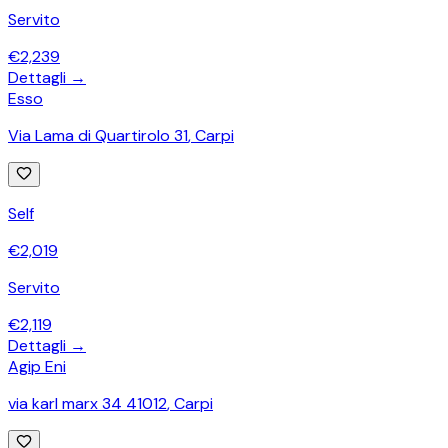
Servito
€
2,239
Dettagli →
Esso
Via Lama di Quartirolo 31
,
Carpi
Self
€
2,019
Servito
€
2,119
Dettagli →
Agip Eni
via karl marx 34 41012
,
Carpi