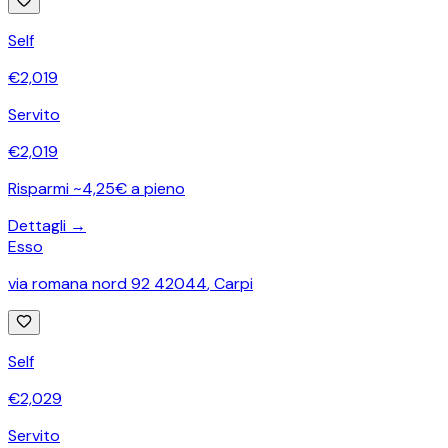
Self
€
2,019
Servito
€
2,019
Risparmi ~4,25€ a pieno
Dettagli →
Esso
via romana nord 92 42044
,
Carpi
Self
€
2,029
Servito