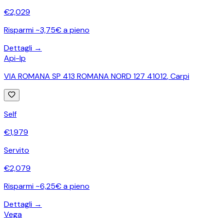
€
2,029
Risparmi ~3,75€ a pieno
Dettagli →
Api-Ip
VIA ROMANA SP 413 ROMANA NORD 127 41012
,
Carpi
Self
€
1,979
Servito
€
2,079
Risparmi ~6,25€ a pieno
Dettagli →
Vega