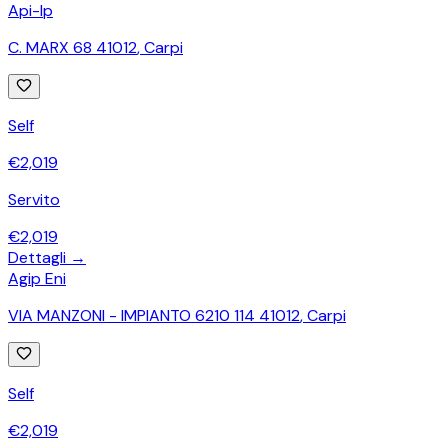
Api-Ip
C. MARX 68 41012
,
Carpi
Self
€
2,019
Servito
€
2,019
Dettagli →
Agip Eni
VIA MANZONI - IMPIANTO 6210 114 41012
,
Carpi
Self
€
2,019