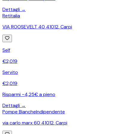
Dettagli →
Retitalia
VIA ROOSEVELT 40 41012
,
Carpi
Self
€
2,019
Servito
€
2,019
Risparmi ~4,25€ a pieno
Dettagli →
Pompe Bianche
Indipendente
via carlo marx 60 41012
,
Carpi