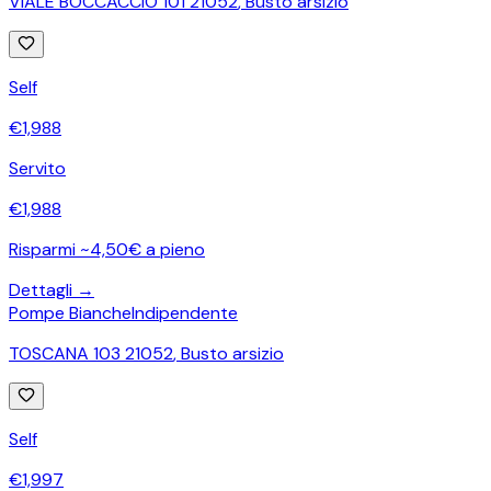
VIALE BOCCACCIO 101 21052
,
Busto arsizio
Self
€
1,988
Servito
€
1,988
Risparmi ~4,50€ a pieno
Dettagli →
Pompe Bianche
Indipendente
TOSCANA 103 21052
,
Busto arsizio
Self
€
1,997