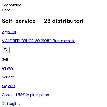
©
OpenStreetMap
Economico
+
Caro
−
Self-service —
23
distributori
Agip Eni
VIALE REPUBBLICA 60 21052
,
Busto arsizio
Self
€
1,989
Servito
€
2,209
Costa ~1,55€ in più a pieno
Dettagli →