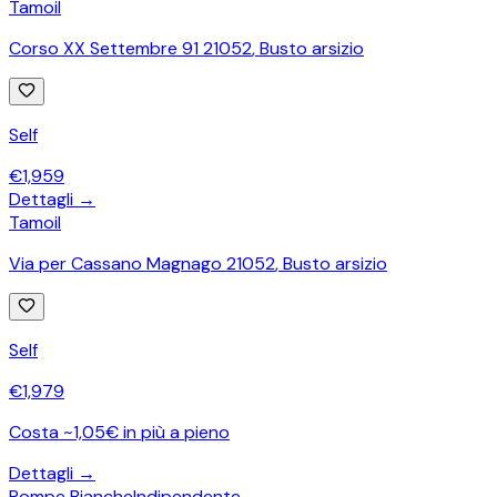
Tamoil
Corso XX Settembre 91 21052
,
Busto arsizio
Self
€
1,959
Dettagli →
Tamoil
Via per Cassano Magnago 21052
,
Busto arsizio
Self
€
1,979
Costa ~1,05€ in più a pieno
Dettagli →
Pompe Bianche
Indipendente