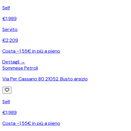
Self
€
1,989
Servito
€
2,209
Costa ~1,55€ in più a pieno
Dettagli →
Sommese Petroli
Via Per Cassano 80 21052
,
Busto arsizio
Self
€
1,989
Costa ~1,55€ in più a pieno