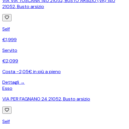
VIA VIA TOSCANA 140 21052, BUSTO ARSIZIO (VA) 140
21052
,
Busto arsizio
Self
€
1,999
Servito
€
2,099
Costa ~2,05€ in più a pieno
Dettagli →
Esso
VIA PER FAGNANO 24 21052
,
Busto arsizio
Self