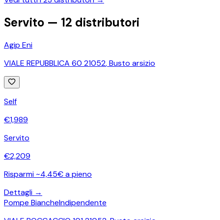
Servito —
12
distributori
Agip Eni
VIALE REPUBBLICA 60 21052
,
Busto arsizio
Self
€
1,989
Servito
€
2,209
Risparmi ~4,45€ a pieno
Dettagli →
Pompe Bianche
Indipendente