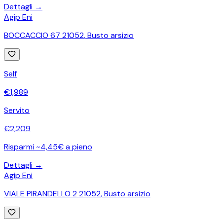
Dettagli →
Agip Eni
BOCCACCIO 67 21052
,
Busto arsizio
Self
€
1,989
Servito
€
2,209
Risparmi ~4,45€ a pieno
Dettagli →
Agip Eni
VIALE PIRANDELLO 2 21052
,
Busto arsizio