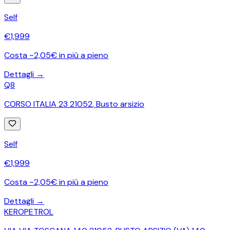
Self
€
1,999
Costa ~2,05€ in più a pieno
Dettagli →
Q8
CORSO ITALIA 23 21052
,
Busto arsizio
Self
€
1,999
Costa ~2,05€ in più a pieno
Dettagli →
KEROPETROL