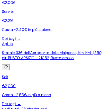
€
2,006
Servito
€
2,216
Costa ~2,40€ in più a pieno
Dettagli →
Api-Ip
Statale 336 dell'Aeroporto della Malpensa, Km. KM. 1,850,
dir. BUSTO ARSIZIO - 21052
,
Busto arsizio
Self
€
2,009
Costa ~2,55€ in più a pieno
Dettagli →
Vedi tutti i
23
distributori →