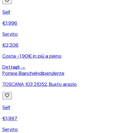
Self
€
1,996
Servito
€
2,206
Costa ~1,90€ in più a pieno
Dettagli →
Pompe Bianche
Indipendente
TOSCANA 103 21052
,
Busto arsizio
Self
€
1,997
Servito