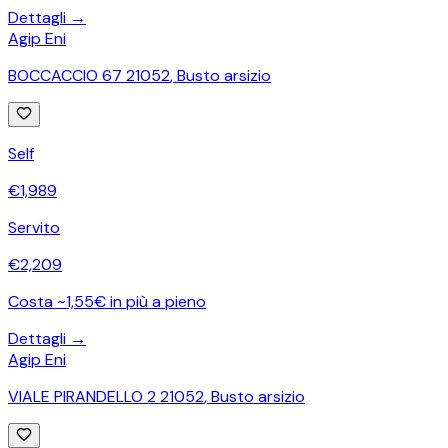
Dettagli →
Agip Eni
BOCCACCIO 67 21052
,
Busto arsizio
Self
€
1,989
Servito
€
2,209
Costa ~1,55€ in più a pieno
Dettagli →
Agip Eni
VIALE PIRANDELLO 2 21052
,
Busto arsizio