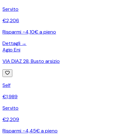
Servito
€
2,206
Risparmi ~4,10€ a pieno
Dettagli →
Agip Eni
VIA DIAZ 28
,
Busto arsizio
Self
€
1,989
Servito
€
2,209
Risparmi ~4,45€ a pieno