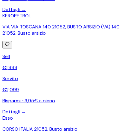
Dettagli →
KEROPETROL
VIA VIA TOSCANA 140 21052, BUSTO ARSIZIO (VA) 140
21052
,
Busto arsizio
Self
€
1,999
Servito
€
2,099
Risparmi ~3,95€ a pieno
Dettagli →
Esso
CORSO ITALIA 21052
,
Busto arsizio