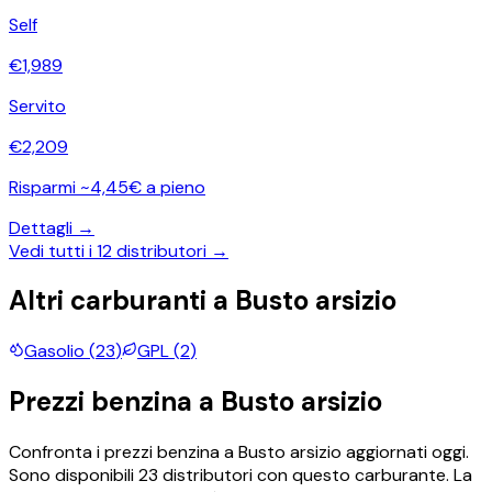
Self
€
1,989
Servito
€
2,209
Risparmi ~4,45€ a pieno
Dettagli →
Vedi tutti i
12
distributori →
Altri carburanti a
Busto arsizio
Gasolio
(
23
)
GPL
(
2
)
Prezzi
benzina
a
Busto arsizio
Confronta i prezzi
benzina
a
Busto arsizio
aggiornati oggi.
Sono disponibili
23
distributori con questo carburante.
La