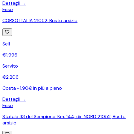
Dettagli →
Esso
CORSO ITALIA 21052
,
Busto arsizio
Self
€
1,996
Servito
€
2,206
Costa ~1,90€ in più a pieno
Dettagli →
Esso
Statale 33 del Sempione, Km. 144, dir. NORD 21052
,
Busto
arsizio