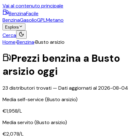
Vai al contenuto principale
BenzinaFacile
Benzina
Gasolio
GPL
Metano
Esplora
Cerca
Home
›
Benzina
›
Busto arsizio
Prezzi
benzina
a
Busto
arsizio
oggi
23
distributori trovati — Dati aggiornati al
2026-08-04
Media self-service
(Busto arsizio)
€1,958
/L
Media servito
(Busto arsizio)
€2,078
/L