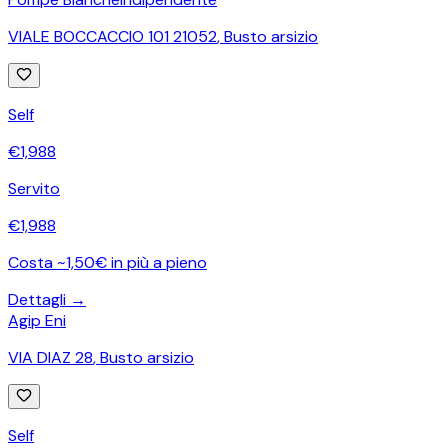
VIALE BOCCACCIO 101 21052
,
Busto arsizio
Self
€
1,988
Servito
€
1,988
Costa ~1,50€ in più a pieno
Dettagli →
Agip Eni
VIA DIAZ 28
,
Busto arsizio
Self