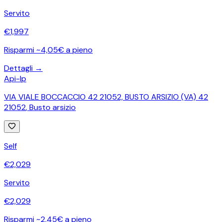
Servito
€
1,997
Risparmi ~4,05€ a pieno
Dettagli →
Api-Ip
VIA VIALE BOCCACCIO 42 21052, BUSTO ARSIZIO (VA) 42
21052
,
Busto arsizio
Self
€
2,029
Servito
€
2,029
Risparmi ~2,45€ a pieno