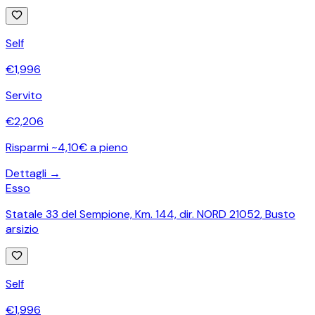
Self
€
1,996
Servito
€
2,206
Risparmi ~4,10€ a pieno
Dettagli →
Esso
Statale 33 del Sempione, Km. 144, dir. NORD 21052
,
Busto
arsizio
Self
€
1,996