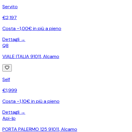
Servito
€
2,197
Costa ~1,00€ in più a pieno
Dettagli →
Q8
VIALE ITALIA 91011
,
Alcamo
Self
€
1,999
Costa ~1,10€ in più a pieno
Dettagli →
Api-Ip
PORTA PALERMO 125 91011
,
Alcamo