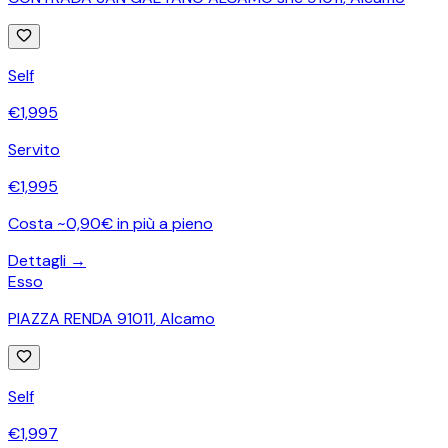
Self
€
1,995
Servito
€
1,995
Costa ~0,90€ in più a pieno
Dettagli →
Esso
PIAZZA RENDA 91011
,
Alcamo
Self
€
1,997