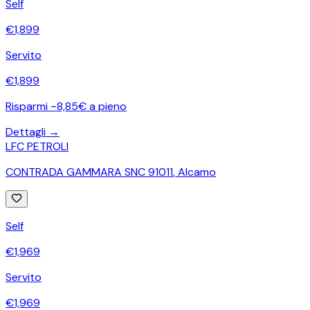
Self
€
1,899
Servito
€
1,899
Risparmi ~8,85€ a pieno
Dettagli →
LFC PETROLI
CONTRADA GAMMARA SNC 91011
,
Alcamo
Self
€
1,969
Servito
€
1,969