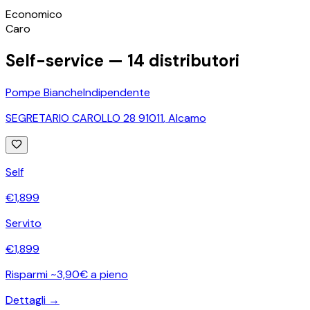
©
OpenStreetMap
Economico
+
Caro
−
Self-service —
14
distributori
Pompe Bianche
Indipendente
SEGRETARIO CAROLLO 28 91011
,
Alcamo
Self
€
1,899
Servito
€
1,899
Risparmi ~3,90€ a pieno
Dettagli →