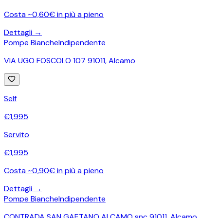
Costa ~0,60€ in più a pieno
Dettagli →
Pompe Bianche
Indipendente
VIA UGO FOSCOLO 107 91011
,
Alcamo
Self
€
1,995
Servito
€
1,995
Costa ~0,90€ in più a pieno
Dettagli →
Pompe Bianche
Indipendente
CONTRADA SAN GAETANO ALCAMO snc 91011
,
Alcamo