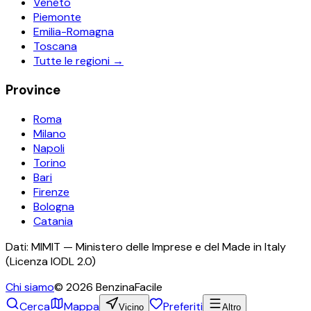
Veneto
Piemonte
Emilia-Romagna
Toscana
Tutte le regioni →
Province
Roma
Milano
Napoli
Torino
Bari
Firenze
Bologna
Catania
Dati: MIMIT — Ministero delle Imprese e del Made in Italy
(Licenza IODL 2.0)
Chi siamo
©
2026
BenzinaFacile
Cerca
Mappa
Preferiti
Vicino
Altro