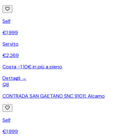
Self
€
1,999
Servito
€
2,269
Costa ~1,10€ in più a pieno
Dettagli →
Q8
CONTRADA SAN GAETANO SNC 91011
,
Alcamo
Self
€
1,999