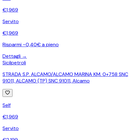
€
1,969
Servito
€
1,969
Risparmi ~0,40€ a pieno
Dettagli →
Sicilpetroli
STRADA S.P. ALCAMO/ALCAMO MARINA KM. 0+758 SNC
91011, ALCAMO (TP) SNC 91011
,
Alcamo
Self
€
1,969
Servito
€
2,199