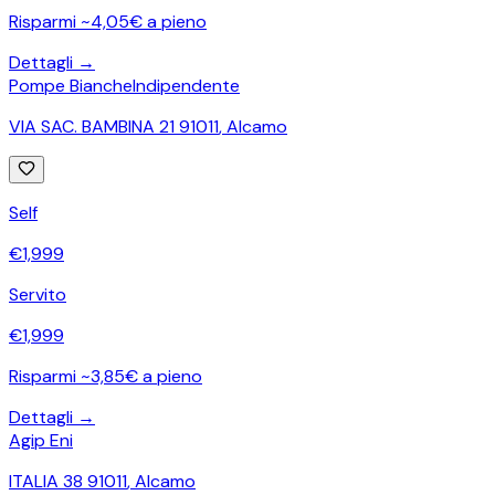
Risparmi ~4,05€ a pieno
Dettagli →
Pompe Bianche
Indipendente
VIA SAC. BAMBINA 21 91011
,
Alcamo
Self
€
1,999
Servito
€
1,999
Risparmi ~3,85€ a pieno
Dettagli →
Agip Eni
ITALIA 38 91011
,
Alcamo