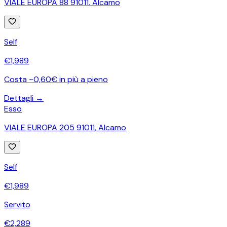
VIALE EUROPA 88 91011
,
Alcamo
Self
€
1,989
Costa ~0,60€ in più a pieno
Dettagli →
Esso
VIALE EUROPA 205 91011
,
Alcamo
Self
€
1,989
Servito
€
2,289