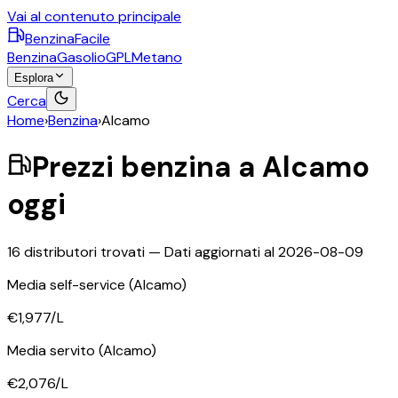
Vai al contenuto principale
BenzinaFacile
Benzina
Gasolio
GPL
Metano
Esplora
Cerca
Home
›
Benzina
›
Alcamo
Prezzi
benzina
a
Alcamo
oggi
16
distributori trovati — Dati aggiornati al
2026-08-09
Media self-service
(Alcamo)
€1,977
/L
Media servito
(Alcamo)
€2,076
/L