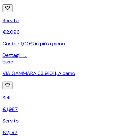
Servito
€
2,096
Costa ~1,00€ in più a pieno
Dettagli →
Esso
VIA GAMMARA 33 91011
,
Alcamo
Self
€
1,987
Servito
€
2,187