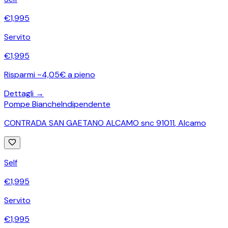
€
1,995
Servito
€
1,995
Risparmi ~4,05€ a pieno
Dettagli →
Pompe Bianche
Indipendente
CONTRADA SAN GAETANO ALCAMO snc 91011
,
Alcamo
Self
€
1,995
Servito
€
1,995