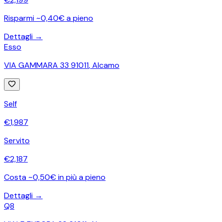
Risparmi ~0,40€ a pieno
Dettagli →
Esso
VIA GAMMARA 33 91011
,
Alcamo
Self
€
1,987
Servito
€
2,187
Costa ~0,50€ in più a pieno
Dettagli →
Q8