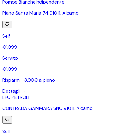
Pompe Bianche
Indipendente
Piano Santa Maria 74 91011
,
Alcamo
Self
€
1,899
Servito
€
1,899
Risparmi ~3,90€ a pieno
Dettagli →
LFC PETROLI
CONTRADA GAMMARA SNC 91011
,
Alcamo
Self