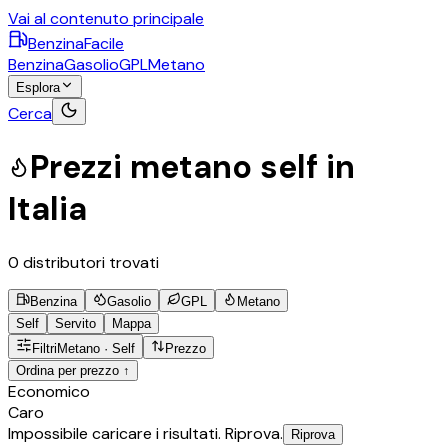
Vai al contenuto principale
BenzinaFacile
Benzina
Gasolio
GPL
Metano
Esplora
Cerca
Prezzi
metano
self
in
Italia
0
distributori trovati
Benzina
Gasolio
GPL
Metano
Self
Servito
Mappa
Filtri
Metano
·
Self
Prezzo
Ordina per prezzo ↑
©
OpenStreetMap
Economico
+
Caro
Impossibile caricare i risultati. Riprova.
Riprova
−